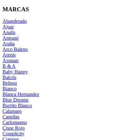
MARCAS
Abanderado
Ajuar
Analis
Antoani
Aralia
Arco Baleno
Arenis
Assman
B & A
Baby Happy
Balcris
Belnou
Bianco
Blanca Hernandez
Blue Dreams
Burrito Blanco
Calamaro
Canellas
Carlomagno
Cisne Rojo
Complicity
Cotopur