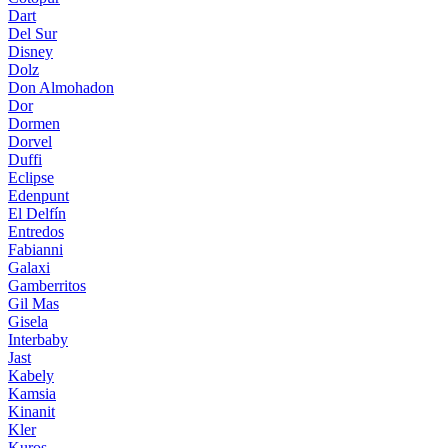
Dart
Del Sur
Disney
Dolz
Don Almohadon
Dor
Dormen
Dorvel
Duffi
Eclipse
Edenpunt
El Delfín
Entredos
Fabianni
Galaxi
Gamberritos
Gil Mas
Gisela
Interbaby
Jast
Kabely
Kamsia
Kinanit
Kler
Kuros