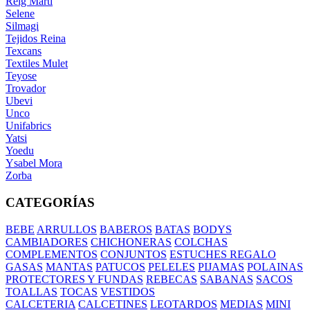
Reig Marti
Selene
Silmagi
Tejidos Reina
Texcans
Textiles Mulet
Teyose
Trovador
Ubevi
Unco
Unifabrics
Yatsi
Yoedu
Ysabel Mora
Zorba
CATEGORÍAS
BEBE
ARRULLOS
BABEROS
BATAS
BODYS
CAMBIADORES
CHICHONERAS
COLCHAS
COMPLEMENTOS
CONJUNTOS
ESTUCHES REGALO
GASAS
MANTAS
PATUCOS
PELELES
PIJAMAS
POLAINAS
PROTECTORES Y FUNDAS
REBECAS
SABANAS
SACOS
TOALLAS
TOCAS
VESTIDOS
CALCETERIA
CALCETINES
LEOTARDOS
MEDIAS
MINI