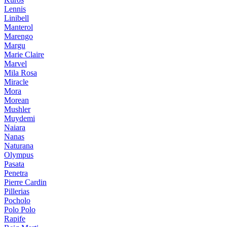
Lennis
Linibell
Manterol
Marengo
Margu
Marie Claire
Marvel
Mila Rosa
Miracle
Mora
Morean
Mushler
Muydemi
Naiara
Nanas
Naturana
Olympus
Pasata
Penetra
Pierre Cardin
Pillerias
Pocholo
Polo Polo
Rapife