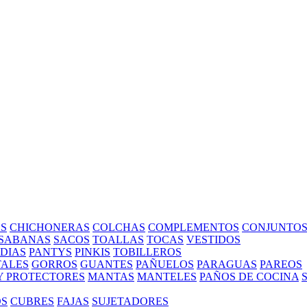
S
CHICHONERAS
COLCHAS
COMPLEMENTOS
CONJUNTO
SABANAS
SACOS
TOALLAS
TOCAS
VESTIDOS
EDIAS
PANTYS
PINKIS
TOBILLEROS
ALES
GORROS
GUANTES
PAÑUELOS
PARAGUAS
PAREOS
Y PROTECTORES
MANTAS
MANTELES
PAÑOS DE COCINA
OS
CUBRES
FAJAS
SUJETADORES