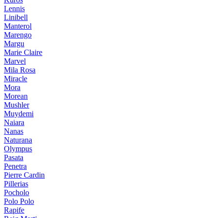
Lennis
Linibell
Manterol
Marengo
Margu
Marie Claire
Marvel
Mila Rosa
Miracle
Mora
Morean
Mushler
Muydemi
Naiara
Nanas
Naturana
Olympus
Pasata
Penetra
Pierre Cardin
Pillerias
Pocholo
Polo Polo
Rapife