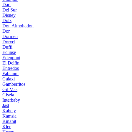
Dart
Del Sur
Disney
Dolz
Don Almohadon
Dor
Dormen
Dorvel
Duffi
Eclipse
Edenpunt
El Delfín
Entredos
Fabianni
Galaxi
Gamberritos
Gil Mas
Gisela
Interbaby
Jast
Kabely
Kamsia
Kinanit
Kler
Kuros