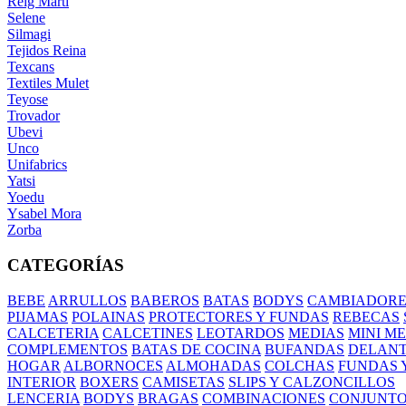
Reig Marti
Selene
Silmagi
Tejidos Reina
Texcans
Textiles Mulet
Teyose
Trovador
Ubevi
Unco
Unifabrics
Yatsi
Yoedu
Ysabel Mora
Zorba
CATEGORÍAS
BEBE
ARRULLOS
BABEROS
BATAS
BODYS
CAMBIADORE
PIJAMAS
POLAINAS
PROTECTORES Y FUNDAS
REBECAS
CALCETERIA
CALCETINES
LEOTARDOS
MEDIAS
MINI M
COMPLEMENTOS
BATAS DE COCINA
BUFANDAS
DELANT
HOGAR
ALBORNOCES
ALMOHADAS
COLCHAS
FUNDAS 
INTERIOR
BOXERS
CAMISETAS
SLIPS Y CALZONCILLOS
LENCERIA
BODYS
BRAGAS
COMBINACIONES
CONJUNT