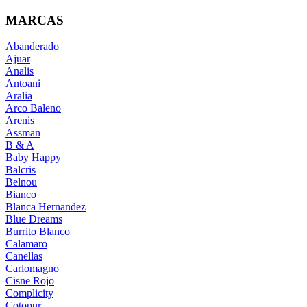
MARCAS
Abanderado
Ajuar
Analis
Antoani
Aralia
Arco Baleno
Arenis
Assman
B & A
Baby Happy
Balcris
Belnou
Bianco
Blanca Hernandez
Blue Dreams
Burrito Blanco
Calamaro
Canellas
Carlomagno
Cisne Rojo
Complicity
Cotopur