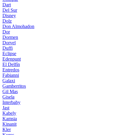
Dart
Del Sur
Disney
Dolz
Don Almohadon
Dor
Dormen
Dorvel
Duffi
Eclipse
Edenpunt
El Delfín
Entredos
Fabianni
Galaxi
Gamberritos
Gil Mas
Gisela
Interbaby
Jast
Kabely
Kamsia
Kinanit
Kler
Kuros