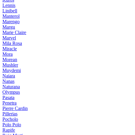
Lennis
Linibell
Manterol
Marengo
Margu
Marie Claire
Marvel
Mila Rosa
Miracle
Mora
Morean
Mushler
Muydemi
Naiara
Nanas
Naturana
Olympus
Pasata
Penetra
Pierre Cardin
Pillerias
Pocholo
Polo Polo
Rapife