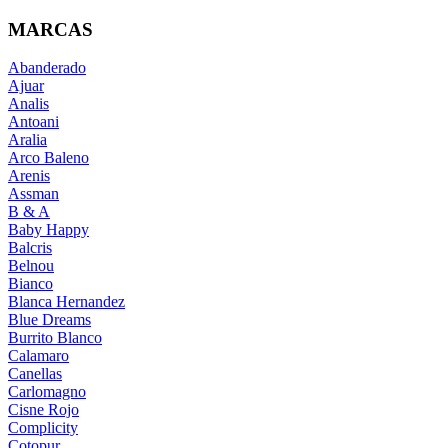
MARCAS
Abanderado
Ajuar
Analis
Antoani
Aralia
Arco Baleno
Arenis
Assman
B & A
Baby Happy
Balcris
Belnou
Bianco
Blanca Hernandez
Blue Dreams
Burrito Blanco
Calamaro
Canellas
Carlomagno
Cisne Rojo
Complicity
Cotopur