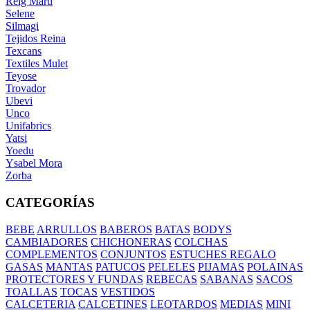
Reig Marti
Selene
Silmagi
Tejidos Reina
Texcans
Textiles Mulet
Teyose
Trovador
Ubevi
Unco
Unifabrics
Yatsi
Yoedu
Ysabel Mora
Zorba
CATEGORÍAS
BEBE
ARRULLOS
BABEROS
BATAS
BODYS
CAMBIADORES
CHICHONERAS
COLCHAS
COMPLEMENTOS
CONJUNTOS
ESTUCHES REGALO
GASAS
MANTAS
PATUCOS
PELELES
PIJAMAS
POLAINAS
PROTECTORES Y FUNDAS
REBECAS
SABANAS
SACOS
TOALLAS
TOCAS
VESTIDOS
CALCETERIA
CALCETINES
LEOTARDOS
MEDIAS
MINI