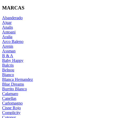
MARCAS
Abanderado
Ajuar
Analis
Antoani
Aralia
Arco Baleno
Arenis
Assman
B & A
Baby Happy
Balcris
Belnou
Bianco
Blanca Hernandez
Blue Dreams
Burrito Blanco
Calamaro
Canellas
Carlomagno
Cisne Rojo
Complicity
Cotopur