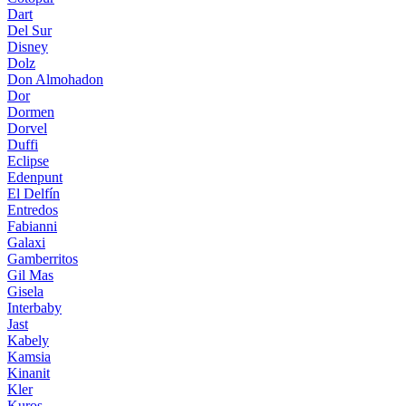
Dart
Del Sur
Disney
Dolz
Don Almohadon
Dor
Dormen
Dorvel
Duffi
Eclipse
Edenpunt
El Delfín
Entredos
Fabianni
Galaxi
Gamberritos
Gil Mas
Gisela
Interbaby
Jast
Kabely
Kamsia
Kinanit
Kler
Kuros