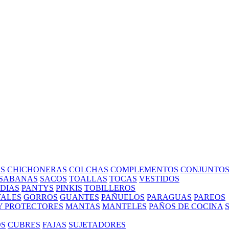
S
CHICHONERAS
COLCHAS
COMPLEMENTOS
CONJUNTO
SABANAS
SACOS
TOALLAS
TOCAS
VESTIDOS
EDIAS
PANTYS
PINKIS
TOBILLEROS
ALES
GORROS
GUANTES
PAÑUELOS
PARAGUAS
PAREOS
Y PROTECTORES
MANTAS
MANTELES
PAÑOS DE COCINA
OS
CUBRES
FAJAS
SUJETADORES