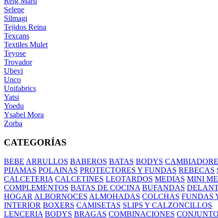
Reig Marti
Selene
Silmagi
Tejidos Reina
Texcans
Textiles Mulet
Teyose
Trovador
Ubevi
Unco
Unifabrics
Yatsi
Yoedu
Ysabel Mora
Zorba
CATEGORÍAS
BEBE
ARRULLOS
BABEROS
BATAS
BODYS
CAMBIADORE
PIJAMAS
POLAINAS
PROTECTORES Y FUNDAS
REBECAS
CALCETERIA
CALCETINES
LEOTARDOS
MEDIAS
MINI M
COMPLEMENTOS
BATAS DE COCINA
BUFANDAS
DELANT
HOGAR
ALBORNOCES
ALMOHADAS
COLCHAS
FUNDAS 
INTERIOR
BOXERS
CAMISETAS
SLIPS Y CALZONCILLOS
LENCERIA
BODYS
BRAGAS
COMBINACIONES
CONJUNT