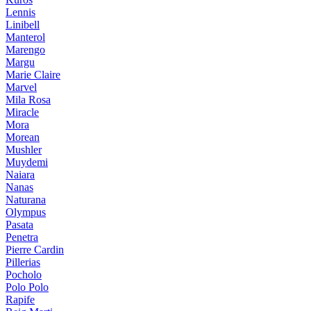
Lennis
Linibell
Manterol
Marengo
Margu
Marie Claire
Marvel
Mila Rosa
Miracle
Mora
Morean
Mushler
Muydemi
Naiara
Nanas
Naturana
Olympus
Pasata
Penetra
Pierre Cardin
Pillerias
Pocholo
Polo Polo
Rapife