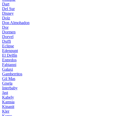
Dart
Del Sur
Disney
Dolz
Don Almohadon
Dor
Dormen
Dorvel
Duffi
Eclipse
Edenpunt
El Delfín
Entredos
Fabianni
Galaxi
Gamberritos
Gil Mas
Gisela
Interbaby
Jast
Kabely
Kamsia
Kinanit
Kler
Kuros