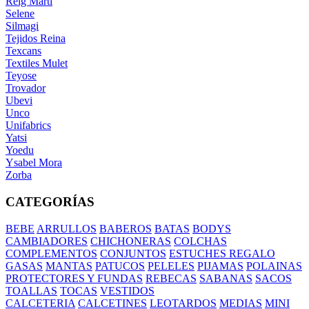
Reig Marti
Selene
Silmagi
Tejidos Reina
Texcans
Textiles Mulet
Teyose
Trovador
Ubevi
Unco
Unifabrics
Yatsi
Yoedu
Ysabel Mora
Zorba
CATEGORÍAS
BEBE
ARRULLOS
BABEROS
BATAS
BODYS
CAMBIADORES
CHICHONERAS
COLCHAS
COMPLEMENTOS
CONJUNTOS
ESTUCHES REGALO
GASAS
MANTAS
PATUCOS
PELELES
PIJAMAS
POLAINAS
PROTECTORES Y FUNDAS
REBECAS
SABANAS
SACOS
TOALLAS
TOCAS
VESTIDOS
CALCETERIA
CALCETINES
LEOTARDOS
MEDIAS
MINI