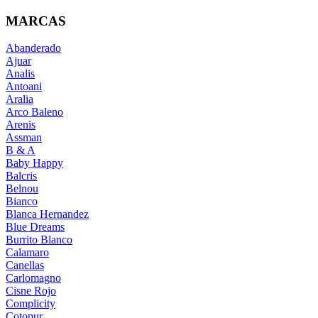
MARCAS
Abanderado
Ajuar
Analis
Antoani
Aralia
Arco Baleno
Arenis
Assman
B & A
Baby Happy
Balcris
Belnou
Bianco
Blanca Hernandez
Blue Dreams
Burrito Blanco
Calamaro
Canellas
Carlomagno
Cisne Rojo
Complicity
Cotopur