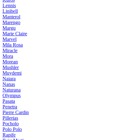
Lennis
Linibell
Manterol
Marengo
Margu
Marie Claire
Marvel
Mila Rosa
Miracle
Mora
Morean
Mushler
Muydemi
Naiara
Nanas
Naturana
Olympus
Pasata
Penetra
Pierre Cardin
Pillerias
Pocholo
Polo Polo
Rapife