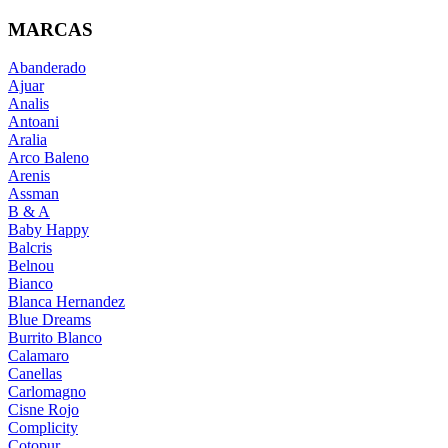
MARCAS
Abanderado
Ajuar
Analis
Antoani
Aralia
Arco Baleno
Arenis
Assman
B & A
Baby Happy
Balcris
Belnou
Bianco
Blanca Hernandez
Blue Dreams
Burrito Blanco
Calamaro
Canellas
Carlomagno
Cisne Rojo
Complicity
Cotopur