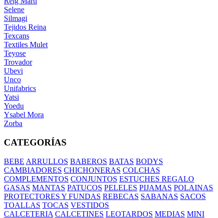
Reig Marti
Selene
Silmagi
Tejidos Reina
Texcans
Textiles Mulet
Teyose
Trovador
Ubevi
Unco
Unifabrics
Yatsi
Yoedu
Ysabel Mora
Zorba
CATEGORÍAS
BEBE
ARRULLOS
BABEROS
BATAS
BODYS
CAMBIADORES
CHICHONERAS
COLCHAS
COMPLEMENTOS
CONJUNTOS
ESTUCHES REGALO
GASAS
MANTAS
PATUCOS
PELELES
PIJAMAS
POLAINAS
PROTECTORES Y FUNDAS
REBECAS
SABANAS
SACOS
TOALLAS
TOCAS
VESTIDOS
CALCETERIA
CALCETINES
LEOTARDOS
MEDIAS
MINI