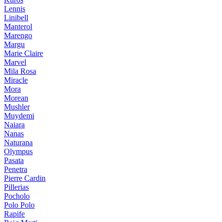
Lennis
Linibell
Manterol
Marengo
Margu
Marie Claire
Marvel
Mila Rosa
Miracle
Mora
Morean
Mushler
Muydemi
Naiara
Nanas
Naturana
Olympus
Pasata
Penetra
Pierre Cardin
Pillerias
Pocholo
Polo Polo
Rapife