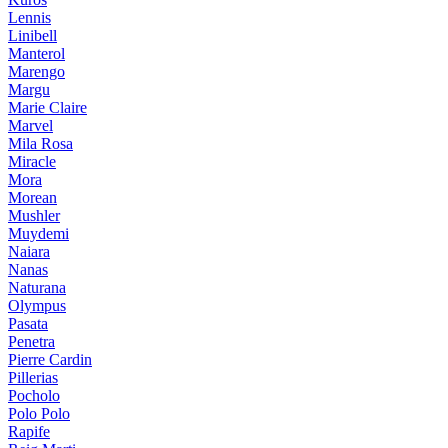
Lennis
Linibell
Manterol
Marengo
Margu
Marie Claire
Marvel
Mila Rosa
Miracle
Mora
Morean
Mushler
Muydemi
Naiara
Nanas
Naturana
Olympus
Pasata
Penetra
Pierre Cardin
Pillerias
Pocholo
Polo Polo
Rapife