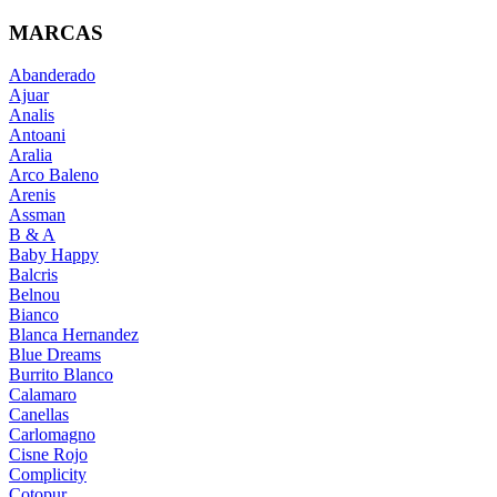
MARCAS
Abanderado
Ajuar
Analis
Antoani
Aralia
Arco Baleno
Arenis
Assman
B & A
Baby Happy
Balcris
Belnou
Bianco
Blanca Hernandez
Blue Dreams
Burrito Blanco
Calamaro
Canellas
Carlomagno
Cisne Rojo
Complicity
Cotopur