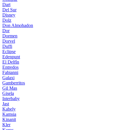
Dart
Del Sur
Disney
Dolz
Don Almohadon
Dor
Dormen
Dorvel
Duffi
Eclipse
Edenpunt
El Delfín
Entredos
Fabianni
Galaxi
Gamberritos
Gil Mas
Gisela
Interbaby
Jast
Kabely
Kamsia
Kinanit
Kler
Kuros