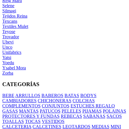
Reig Marti
Selene
Silmagi
Tejidos Reina
Texcans
Textiles Mulet
Teyose
Trovador
Ubevi
Unco
Unifabrics
Yatsi
Yoedu
Ysabel Mora
Zorba
CATEGORÍAS
BEBE
ARRULLOS
BABEROS
BATAS
BODYS
CAMBIADORES
CHICHONERAS
COLCHAS
COMPLEMENTOS
CONJUNTOS
ESTUCHES REGALO
GASAS
MANTAS
PATUCOS
PELELES
PIJAMAS
POLAINAS
PROTECTORES Y FUNDAS
REBECAS
SABANAS
SACOS
TOALLAS
TOCAS
VESTIDOS
CALCETERIA
CALCETINES
LEOTARDOS
MEDIAS
MINI