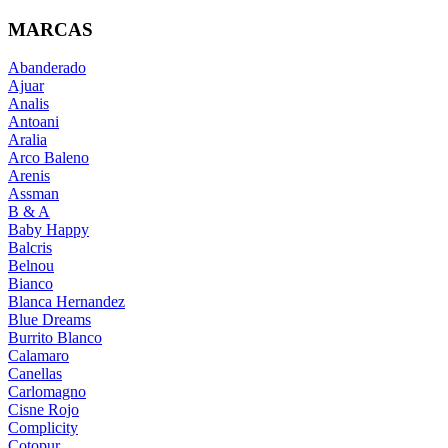
MARCAS
Abanderado
Ajuar
Analis
Antoani
Aralia
Arco Baleno
Arenis
Assman
B & A
Baby Happy
Balcris
Belnou
Bianco
Blanca Hernandez
Blue Dreams
Burrito Blanco
Calamaro
Canellas
Carlomagno
Cisne Rojo
Complicity
Cotopur