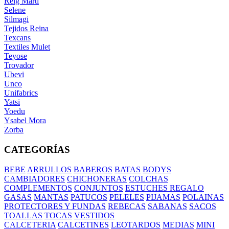
Reig Marti
Selene
Silmagi
Tejidos Reina
Texcans
Textiles Mulet
Teyose
Trovador
Ubevi
Unco
Unifabrics
Yatsi
Yoedu
Ysabel Mora
Zorba
CATEGORÍAS
BEBE
ARRULLOS
BABEROS
BATAS
BODYS
CAMBIADORES
CHICHONERAS
COLCHAS
COMPLEMENTOS
CONJUNTOS
ESTUCHES REGALO
GASAS
MANTAS
PATUCOS
PELELES
PIJAMAS
POLAINAS
PROTECTORES Y FUNDAS
REBECAS
SABANAS
SACOS
TOALLAS
TOCAS
VESTIDOS
CALCETERIA
CALCETINES
LEOTARDOS
MEDIAS
MINI