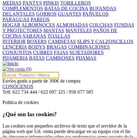
MEDIAS
PANTYS
PINKIS
TOBILLEROS
COMPLEMENTOS
BATAS DE COCINA
BUFANDAS
DELANTALES
GORROS
GUANTES
PAÑUELOS
PARAGUAS
PAREOS
HOGAR
ALBORNOCES
ALMOHADAS
COLCHAS
FUNDAS
Y PROTECTORES
MANTAS
MANTELES
PAÑOS DE
COCINA
SABANAS
TOALLAS
INTERIOR
BOXERS
CAMISETAS
SLIPS Y CALZONCILLOS
LENCERIA
BODYS
BRAGAS
COMBINACIONES
CONJUNTOS
CUBRES
FAJAS
SUJETADORES
PIJAMERIA
BATAS
CAMISONES
PIJAMAS
(0)
Envíos gratis a partir de 300€ de compra
CONÓCENOS
Telf. 622 734 444 / 622 697 325 / 956 677 585
Politica de cookies
¿Qué son las cookies?
Las cookies son pequeños archivos de texto que el servidor de la
página web que Ud. visita puede descargar en su equipo con el fin
de almacenar información sobre sus preferencias como usuario de la