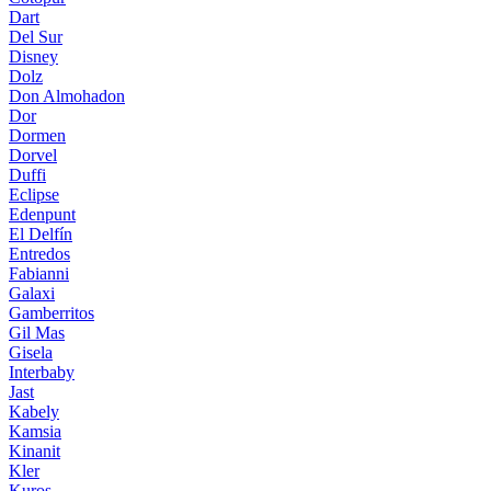
Dart
Del Sur
Disney
Dolz
Don Almohadon
Dor
Dormen
Dorvel
Duffi
Eclipse
Edenpunt
El Delfín
Entredos
Fabianni
Galaxi
Gamberritos
Gil Mas
Gisela
Interbaby
Jast
Kabely
Kamsia
Kinanit
Kler
Kuros