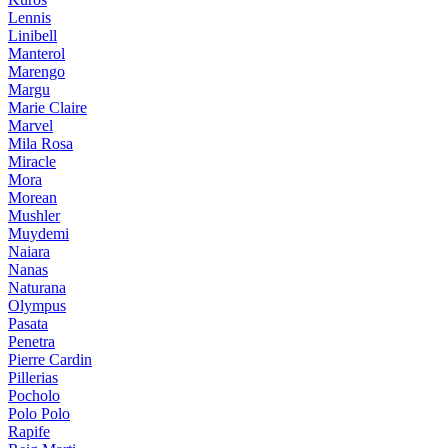
Lennis
Linibell
Manterol
Marengo
Margu
Marie Claire
Marvel
Mila Rosa
Miracle
Mora
Morean
Mushler
Muydemi
Naiara
Nanas
Naturana
Olympus
Pasata
Penetra
Pierre Cardin
Pillerias
Pocholo
Polo Polo
Rapife