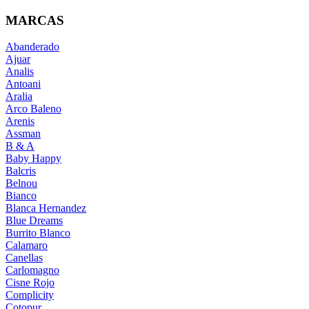
MARCAS
Abanderado
Ajuar
Analis
Antoani
Aralia
Arco Baleno
Arenis
Assman
B & A
Baby Happy
Balcris
Belnou
Bianco
Blanca Hernandez
Blue Dreams
Burrito Blanco
Calamaro
Canellas
Carlomagno
Cisne Rojo
Complicity
Cotopur