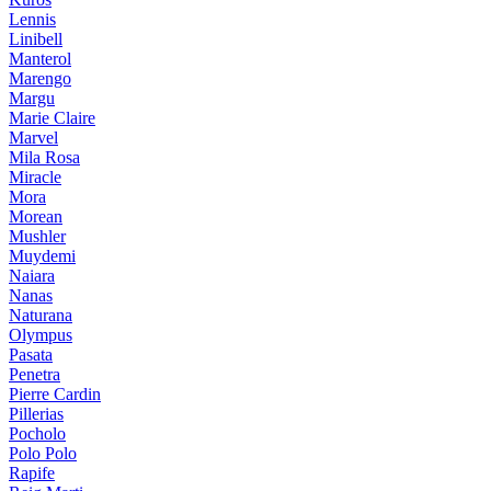
Lennis
Linibell
Manterol
Marengo
Margu
Marie Claire
Marvel
Mila Rosa
Miracle
Mora
Morean
Mushler
Muydemi
Naiara
Nanas
Naturana
Olympus
Pasata
Penetra
Pierre Cardin
Pillerias
Pocholo
Polo Polo
Rapife