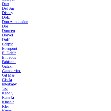
Dart
Del Sur
Disney
Dolz
Don Almohadon
Dor
Dormen
Dorvel
Duffi
Eclipse
Edenpunt
El Delfín
Entredos
Fabianni
Galaxi
Gamberritos
Gil Mas
Gisela
Interbaby
Jast
Kabely
Kamsia
Kinanit
Kler
Kuros