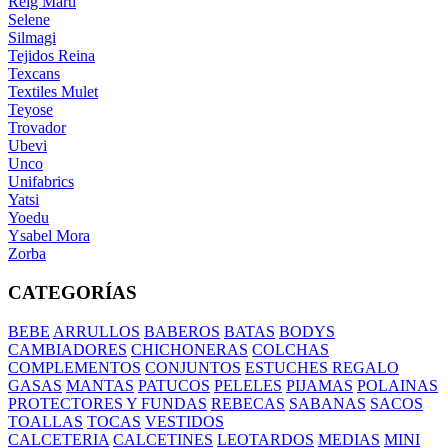
Reig Marti
Selene
Silmagi
Tejidos Reina
Texcans
Textiles Mulet
Teyose
Trovador
Ubevi
Unco
Unifabrics
Yatsi
Yoedu
Ysabel Mora
Zorba
CATEGORÍAS
BEBE
ARRULLOS
BABEROS
BATAS
BODYS
CAMBIADORES
CHICHONERAS
COLCHAS
COMPLEMENTOS
CONJUNTOS
ESTUCHES REGALO
GASAS
MANTAS
PATUCOS
PELELES
PIJAMAS
POLAINAS
PROTECTORES Y FUNDAS
REBECAS
SABANAS
SACOS
TOALLAS
TOCAS
VESTIDOS
CALCETERIA
CALCETINES
LEOTARDOS
MEDIAS
MINI