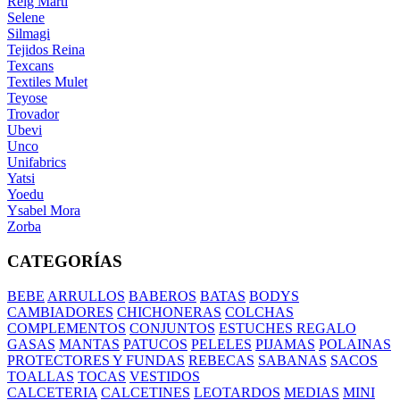
Reig Marti
Selene
Silmagi
Tejidos Reina
Texcans
Textiles Mulet
Teyose
Trovador
Ubevi
Unco
Unifabrics
Yatsi
Yoedu
Ysabel Mora
Zorba
CATEGORÍAS
BEBE
ARRULLOS
BABEROS
BATAS
BODYS
CAMBIADORES
CHICHONERAS
COLCHAS
COMPLEMENTOS
CONJUNTOS
ESTUCHES REGALO
GASAS
MANTAS
PATUCOS
PELELES
PIJAMAS
POLAINAS
PROTECTORES Y FUNDAS
REBECAS
SABANAS
SACOS
TOALLAS
TOCAS
VESTIDOS
CALCETERIA
CALCETINES
LEOTARDOS
MEDIAS
MINI