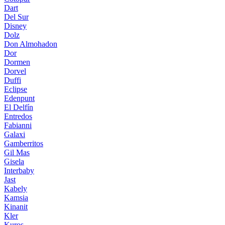
Dart
Del Sur
Disney
Dolz
Don Almohadon
Dor
Dormen
Dorvel
Duffi
Eclipse
Edenpunt
El Delfín
Entredos
Fabianni
Galaxi
Gamberritos
Gil Mas
Gisela
Interbaby
Jast
Kabely
Kamsia
Kinanit
Kler
Kuros