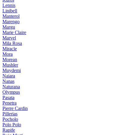
Lennis
Linibell
Manterol
Marengo
Margu
Marie Claire
Marvel
Mila Rosa
Miracle
Mora
Morean
Mushler
Muydemi
Naiara
Nanas
Naturana
Olympus
Pasata
Penetra
Pierre Cardin
Pillerias
Pocholo
Polo Polo
Rapife