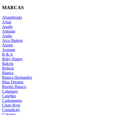
MARCAS
Abanderado
Ajuar
Analis
Antoani
Aralia
Arco Baleno
Arenis
Assman
B & A
Baby Happy
Balcris
Belnou
Bianco
Blanca Hernandez
Blue Dreams
Burrito Blanco
Calamaro
Canellas
Carlomagno
Cisne Rojo
Complicity
Cotopur