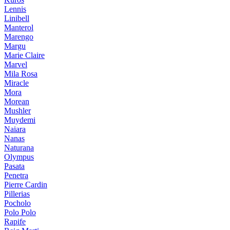
Lennis
Linibell
Manterol
Marengo
Margu
Marie Claire
Marvel
Mila Rosa
Miracle
Mora
Morean
Mushler
Muydemi
Naiara
Nanas
Naturana
Olympus
Pasata
Penetra
Pierre Cardin
Pillerias
Pocholo
Polo Polo
Rapife