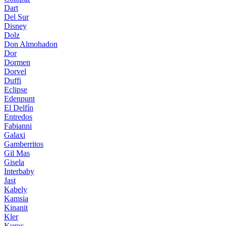
Dart
Del Sur
Disney
Dolz
Don Almohadon
Dor
Dormen
Dorvel
Duffi
Eclipse
Edenpunt
El Delfín
Entredos
Fabianni
Galaxi
Gamberritos
Gil Mas
Gisela
Interbaby
Jast
Kabely
Kamsia
Kinanit
Kler
Kuros