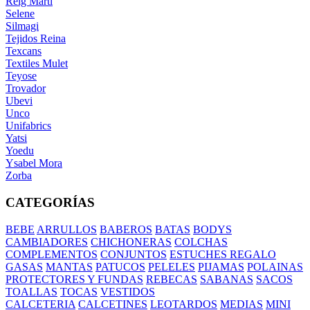
Reig Marti
Selene
Silmagi
Tejidos Reina
Texcans
Textiles Mulet
Teyose
Trovador
Ubevi
Unco
Unifabrics
Yatsi
Yoedu
Ysabel Mora
Zorba
CATEGORÍAS
BEBE
ARRULLOS
BABEROS
BATAS
BODYS
CAMBIADORES
CHICHONERAS
COLCHAS
COMPLEMENTOS
CONJUNTOS
ESTUCHES REGALO
GASAS
MANTAS
PATUCOS
PELELES
PIJAMAS
POLAINAS
PROTECTORES Y FUNDAS
REBECAS
SABANAS
SACOS
TOALLAS
TOCAS
VESTIDOS
CALCETERIA
CALCETINES
LEOTARDOS
MEDIAS
MINI