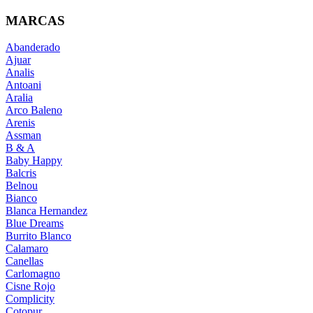
MARCAS
Abanderado
Ajuar
Analis
Antoani
Aralia
Arco Baleno
Arenis
Assman
B & A
Baby Happy
Balcris
Belnou
Bianco
Blanca Hernandez
Blue Dreams
Burrito Blanco
Calamaro
Canellas
Carlomagno
Cisne Rojo
Complicity
Cotopur