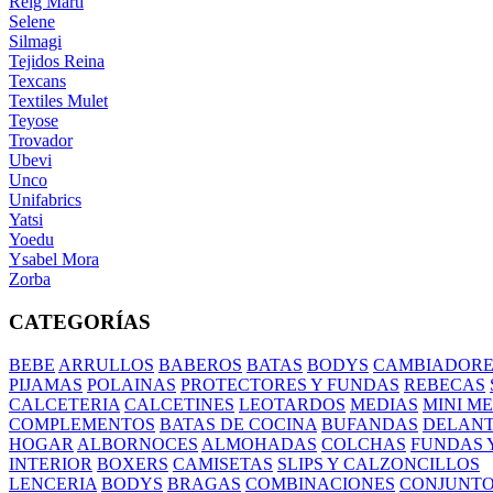
Reig Marti
Selene
Silmagi
Tejidos Reina
Texcans
Textiles Mulet
Teyose
Trovador
Ubevi
Unco
Unifabrics
Yatsi
Yoedu
Ysabel Mora
Zorba
CATEGORÍAS
BEBE
ARRULLOS
BABEROS
BATAS
BODYS
CAMBIADORE
PIJAMAS
POLAINAS
PROTECTORES Y FUNDAS
REBECAS
CALCETERIA
CALCETINES
LEOTARDOS
MEDIAS
MINI M
COMPLEMENTOS
BATAS DE COCINA
BUFANDAS
DELANT
HOGAR
ALBORNOCES
ALMOHADAS
COLCHAS
FUNDAS 
INTERIOR
BOXERS
CAMISETAS
SLIPS Y CALZONCILLOS
LENCERIA
BODYS
BRAGAS
COMBINACIONES
CONJUNT