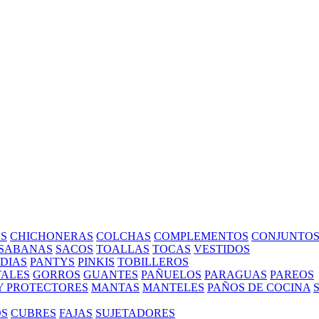
S
CHICHONERAS
COLCHAS
COMPLEMENTOS
CONJUNTO
SABANAS
SACOS
TOALLAS
TOCAS
VESTIDOS
EDIAS
PANTYS
PINKIS
TOBILLEROS
ALES
GORROS
GUANTES
PAÑUELOS
PARAGUAS
PAREOS
Y PROTECTORES
MANTAS
MANTELES
PAÑOS DE COCINA
OS
CUBRES
FAJAS
SUJETADORES