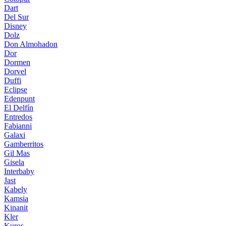
Dart
Del Sur
Disney
Dolz
Don Almohadon
Dor
Dormen
Dorvel
Duffi
Eclipse
Edenpunt
El Delfín
Entredos
Fabianni
Galaxi
Gamberritos
Gil Mas
Gisela
Interbaby
Jast
Kabely
Kamsia
Kinanit
Kler
Kuros