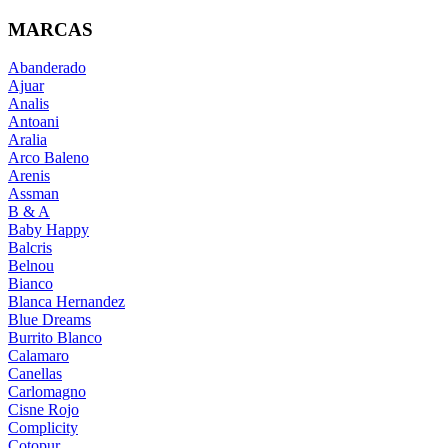
MARCAS
Abanderado
Ajuar
Analis
Antoani
Aralia
Arco Baleno
Arenis
Assman
B & A
Baby Happy
Balcris
Belnou
Bianco
Blanca Hernandez
Blue Dreams
Burrito Blanco
Calamaro
Canellas
Carlomagno
Cisne Rojo
Complicity
Cotopur