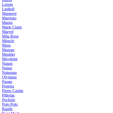
Lennis
Linibell
Manterol
Marengo
Margu
Marie Claire
Marvel
Mila Rosa
Miracle
Mora
Morean
Mushler
Muydemi
Naiara
Nanas
Naturana
Olympus
Pasata
Penetra
Pierre Cardin
Pillerias
Pocholo
Polo Polo
Rapife