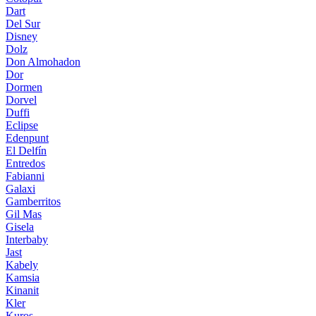
Dart
Del Sur
Disney
Dolz
Don Almohadon
Dor
Dormen
Dorvel
Duffi
Eclipse
Edenpunt
El Delfín
Entredos
Fabianni
Galaxi
Gamberritos
Gil Mas
Gisela
Interbaby
Jast
Kabely
Kamsia
Kinanit
Kler
Kuros