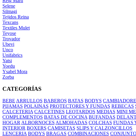
Reig Marti
Selene
Silmagi
Tejidos Reina
Texcans
Textiles Mulet
Teyose
Trovador
Ubevi
Unco
Unifabrics
Yatsi
Yoedu
Ysabel Mora
Zorba
CATEGORÍAS
BEBE
ARRULLOS
BABEROS
BATAS
BODYS
CAMBIADORE
PIJAMAS
POLAINAS
PROTECTORES Y FUNDAS
REBECAS
CALCETERIA
CALCETINES
LEOTARDOS
MEDIAS
MINI M
COMPLEMENTOS
BATAS DE COCINA
BUFANDAS
DELANT
HOGAR
ALBORNOCES
ALMOHADAS
COLCHAS
FUNDAS 
INTERIOR
BOXERS
CAMISETAS
SLIPS Y CALZONCILLOS
LENCERIA
BODYS
BRAGAS
COMBINACIONES
CONJUNT