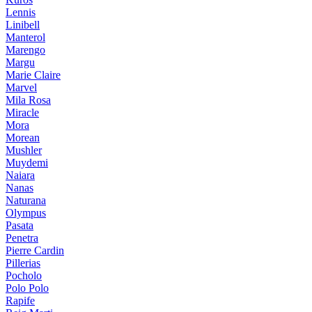
Lennis
Linibell
Manterol
Marengo
Margu
Marie Claire
Marvel
Mila Rosa
Miracle
Mora
Morean
Mushler
Muydemi
Naiara
Nanas
Naturana
Olympus
Pasata
Penetra
Pierre Cardin
Pillerias
Pocholo
Polo Polo
Rapife