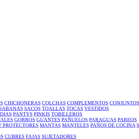
S
CHICHONERAS
COLCHAS
COMPLEMENTOS
CONJUNTO
SABANAS
SACOS
TOALLAS
TOCAS
VESTIDOS
EDIAS
PANTYS
PINKIS
TOBILLEROS
ALES
GORROS
GUANTES
PAÑUELOS
PARAGUAS
PAREOS
Y PROTECTORES
MANTAS
MANTELES
PAÑOS DE COCINA
OS
CUBRES
FAJAS
SUJETADORES