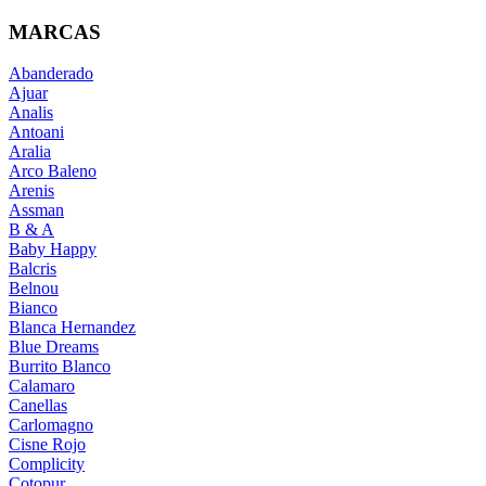
MARCAS
Abanderado
Ajuar
Analis
Antoani
Aralia
Arco Baleno
Arenis
Assman
B & A
Baby Happy
Balcris
Belnou
Bianco
Blanca Hernandez
Blue Dreams
Burrito Blanco
Calamaro
Canellas
Carlomagno
Cisne Rojo
Complicity
Cotopur