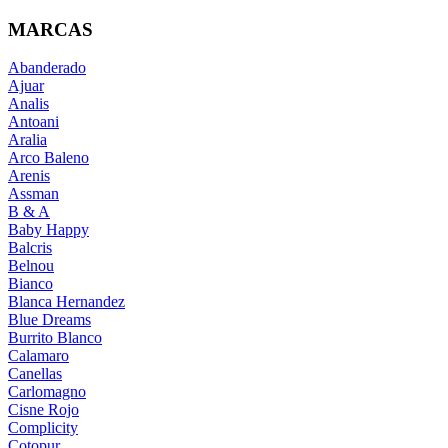
MARCAS
Abanderado
Ajuar
Analis
Antoani
Aralia
Arco Baleno
Arenis
Assman
B & A
Baby Happy
Balcris
Belnou
Bianco
Blanca Hernandez
Blue Dreams
Burrito Blanco
Calamaro
Canellas
Carlomagno
Cisne Rojo
Complicity
Cotopur