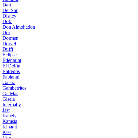
Dart
Del Sur
Disney
Dolz
Don Almohadon
Dor
Dormen
Dorvel
Duffi
Eclipse
Edenpunt
El Delfín
Entredos
Fabianni
Galaxi
Gamberritos
Gil Mas
Gisela
Interbaby
Jast
Kabely
Kamsia
Kinanit
Kler
Kuros