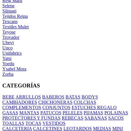
Reig Marti
Selene
Silmagi
Tejidos Reina
Texcans
Textiles Mulet
Teyose
Trovador
Ubevi
Unco
Unifabrics
Yatsi
Yoedu
Ysabel Mora
Zorba
CATEGORÍAS
BEBE
ARRULLOS
BABEROS
BATAS
BODYS
CAMBIADORES
CHICHONERAS
COLCHAS
COMPLEMENTOS
CONJUNTOS
ESTUCHES REGALO
GASAS
MANTAS
PATUCOS
PELELES
PIJAMAS
POLAINAS
PROTECTORES Y FUNDAS
REBECAS
SABANAS
SACOS
TOALLAS
TOCAS
VESTIDOS
CALCETERIA
CALCETINES
LEOTARDOS
MEDIAS
MINI