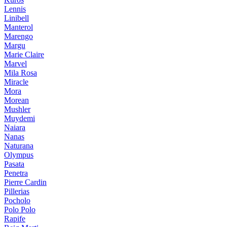
Lennis
Linibell
Manterol
Marengo
Margu
Marie Claire
Marvel
Mila Rosa
Miracle
Mora
Morean
Mushler
Muydemi
Naiara
Nanas
Naturana
Olympus
Pasata
Penetra
Pierre Cardin
Pillerias
Pocholo
Polo Polo
Rapife