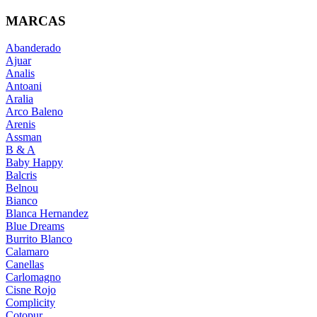
MARCAS
Abanderado
Ajuar
Analis
Antoani
Aralia
Arco Baleno
Arenis
Assman
B & A
Baby Happy
Balcris
Belnou
Bianco
Blanca Hernandez
Blue Dreams
Burrito Blanco
Calamaro
Canellas
Carlomagno
Cisne Rojo
Complicity
Cotopur