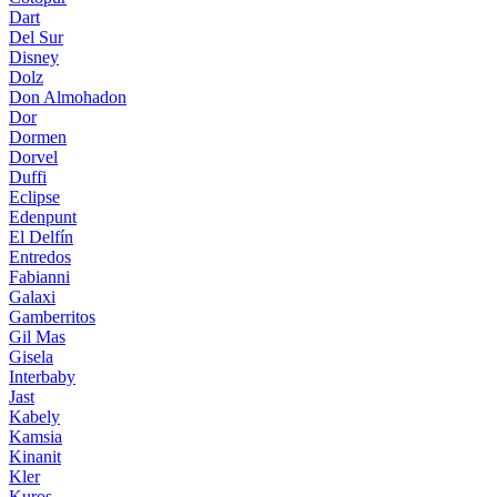
Dart
Del Sur
Disney
Dolz
Don Almohadon
Dor
Dormen
Dorvel
Duffi
Eclipse
Edenpunt
El Delfín
Entredos
Fabianni
Galaxi
Gamberritos
Gil Mas
Gisela
Interbaby
Jast
Kabely
Kamsia
Kinanit
Kler
Kuros