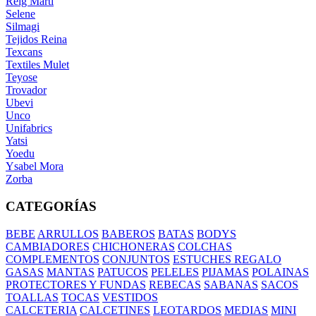
Reig Marti
Selene
Silmagi
Tejidos Reina
Texcans
Textiles Mulet
Teyose
Trovador
Ubevi
Unco
Unifabrics
Yatsi
Yoedu
Ysabel Mora
Zorba
CATEGORÍAS
BEBE
ARRULLOS
BABEROS
BATAS
BODYS
CAMBIADORES
CHICHONERAS
COLCHAS
COMPLEMENTOS
CONJUNTOS
ESTUCHES REGALO
GASAS
MANTAS
PATUCOS
PELELES
PIJAMAS
POLAINAS
PROTECTORES Y FUNDAS
REBECAS
SABANAS
SACOS
TOALLAS
TOCAS
VESTIDOS
CALCETERIA
CALCETINES
LEOTARDOS
MEDIAS
MINI