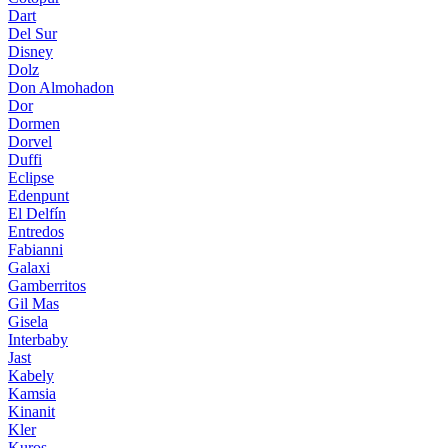
Dart
Del Sur
Disney
Dolz
Don Almohadon
Dor
Dormen
Dorvel
Duffi
Eclipse
Edenpunt
El Delfín
Entredos
Fabianni
Galaxi
Gamberritos
Gil Mas
Gisela
Interbaby
Jast
Kabely
Kamsia
Kinanit
Kler
Kuros