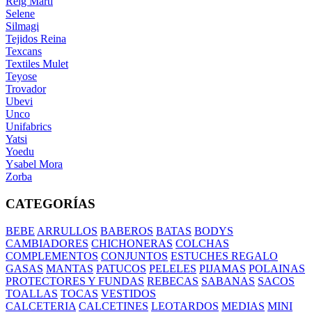
Reig Marti
Selene
Silmagi
Tejidos Reina
Texcans
Textiles Mulet
Teyose
Trovador
Ubevi
Unco
Unifabrics
Yatsi
Yoedu
Ysabel Mora
Zorba
CATEGORÍAS
BEBE
ARRULLOS
BABEROS
BATAS
BODYS
CAMBIADORES
CHICHONERAS
COLCHAS
COMPLEMENTOS
CONJUNTOS
ESTUCHES REGALO
GASAS
MANTAS
PATUCOS
PELELES
PIJAMAS
POLAINAS
PROTECTORES Y FUNDAS
REBECAS
SABANAS
SACOS
TOALLAS
TOCAS
VESTIDOS
CALCETERIA
CALCETINES
LEOTARDOS
MEDIAS
MINI