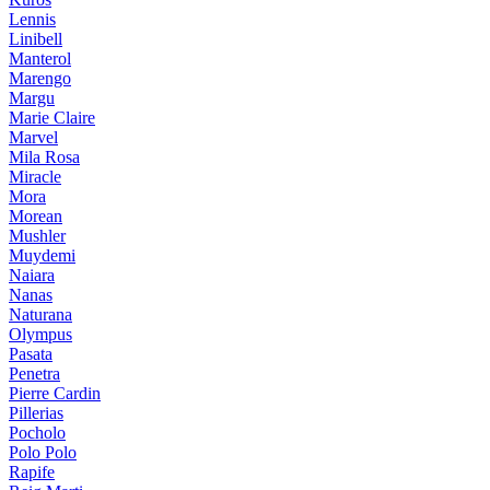
Lennis
Linibell
Manterol
Marengo
Margu
Marie Claire
Marvel
Mila Rosa
Miracle
Mora
Morean
Mushler
Muydemi
Naiara
Nanas
Naturana
Olympus
Pasata
Penetra
Pierre Cardin
Pillerias
Pocholo
Polo Polo
Rapife