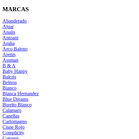
MARCAS
Abanderado
Ajuar
Analis
Antoani
Aralia
Arco Baleno
Arenis
Assman
B & A
Baby Happy
Balcris
Belnou
Bianco
Blanca Hernandez
Blue Dreams
Burrito Blanco
Calamaro
Canellas
Carlomagno
Cisne Rojo
Complicity
Cotopur