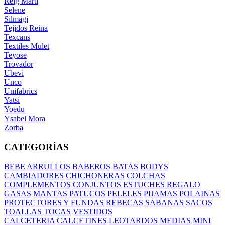
Reig Marti
Selene
Silmagi
Tejidos Reina
Texcans
Textiles Mulet
Teyose
Trovador
Ubevi
Unco
Unifabrics
Yatsi
Yoedu
Ysabel Mora
Zorba
CATEGORÍAS
BEBE
ARRULLOS
BABEROS
BATAS
BODYS
CAMBIADORES
CHICHONERAS
COLCHAS
COMPLEMENTOS
CONJUNTOS
ESTUCHES REGALO
GASAS
MANTAS
PATUCOS
PELELES
PIJAMAS
POLAINAS
PROTECTORES Y FUNDAS
REBECAS
SABANAS
SACOS
TOALLAS
TOCAS
VESTIDOS
CALCETERIA
CALCETINES
LEOTARDOS
MEDIAS
MINI