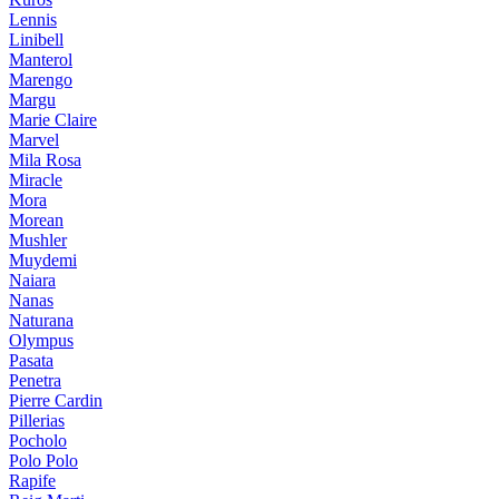
Lennis
Linibell
Manterol
Marengo
Margu
Marie Claire
Marvel
Mila Rosa
Miracle
Mora
Morean
Mushler
Muydemi
Naiara
Nanas
Naturana
Olympus
Pasata
Penetra
Pierre Cardin
Pillerias
Pocholo
Polo Polo
Rapife