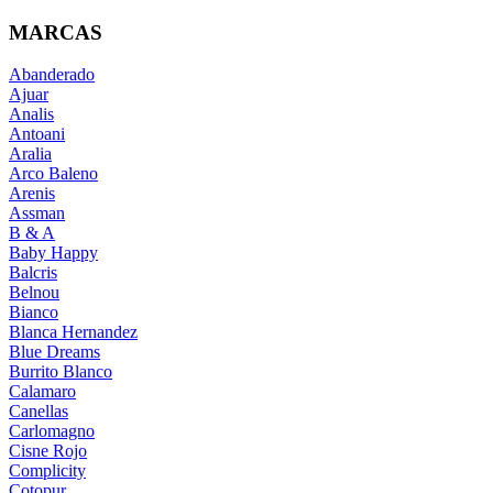
MARCAS
Abanderado
Ajuar
Analis
Antoani
Aralia
Arco Baleno
Arenis
Assman
B & A
Baby Happy
Balcris
Belnou
Bianco
Blanca Hernandez
Blue Dreams
Burrito Blanco
Calamaro
Canellas
Carlomagno
Cisne Rojo
Complicity
Cotopur