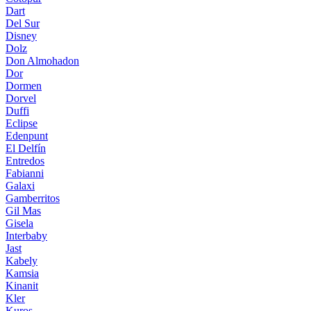
Dart
Del Sur
Disney
Dolz
Don Almohadon
Dor
Dormen
Dorvel
Duffi
Eclipse
Edenpunt
El Delfín
Entredos
Fabianni
Galaxi
Gamberritos
Gil Mas
Gisela
Interbaby
Jast
Kabely
Kamsia
Kinanit
Kler
Kuros