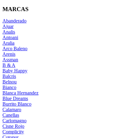
MARCAS
Abanderado
Ajuar
Analis
Antoani
Aralia
Arco Baleno
Arenis
Assman
B & A
Baby Happy
Balcris
Belnou
Bianco
Blanca Hernandez
Blue Dreams
Burrito Blanco
Calamaro
Canellas
Carlomagno
Cisne Rojo
Complicity
Cotopur