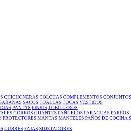
S
CHICHONERAS
COLCHAS
COMPLEMENTOS
CONJUNTO
SABANAS
SACOS
TOALLAS
TOCAS
VESTIDOS
EDIAS
PANTYS
PINKIS
TOBILLEROS
ALES
GORROS
GUANTES
PAÑUELOS
PARAGUAS
PAREOS
Y PROTECTORES
MANTAS
MANTELES
PAÑOS DE COCINA
OS
CUBRES
FAJAS
SUJETADORES