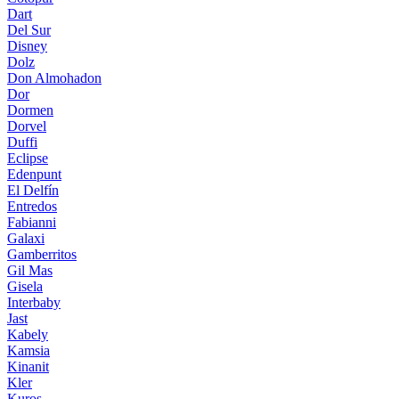
Dart
Del Sur
Disney
Dolz
Don Almohadon
Dor
Dormen
Dorvel
Duffi
Eclipse
Edenpunt
El Delfín
Entredos
Fabianni
Galaxi
Gamberritos
Gil Mas
Gisela
Interbaby
Jast
Kabely
Kamsia
Kinanit
Kler
Kuros