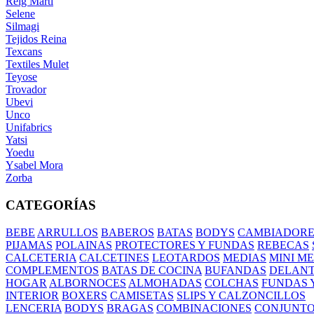
Reig Marti
Selene
Silmagi
Tejidos Reina
Texcans
Textiles Mulet
Teyose
Trovador
Ubevi
Unco
Unifabrics
Yatsi
Yoedu
Ysabel Mora
Zorba
CATEGORÍAS
BEBE
ARRULLOS
BABEROS
BATAS
BODYS
CAMBIADORE
PIJAMAS
POLAINAS
PROTECTORES Y FUNDAS
REBECAS
CALCETERIA
CALCETINES
LEOTARDOS
MEDIAS
MINI M
COMPLEMENTOS
BATAS DE COCINA
BUFANDAS
DELANT
HOGAR
ALBORNOCES
ALMOHADAS
COLCHAS
FUNDAS 
INTERIOR
BOXERS
CAMISETAS
SLIPS Y CALZONCILLOS
LENCERIA
BODYS
BRAGAS
COMBINACIONES
CONJUNT