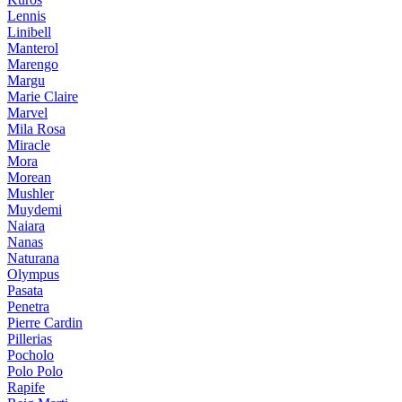
Lennis
Linibell
Manterol
Marengo
Margu
Marie Claire
Marvel
Mila Rosa
Miracle
Mora
Morean
Mushler
Muydemi
Naiara
Nanas
Naturana
Olympus
Pasata
Penetra
Pierre Cardin
Pillerias
Pocholo
Polo Polo
Rapife