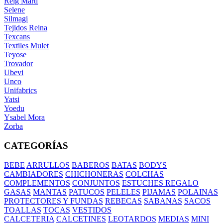
Reig Marti
Selene
Silmagi
Tejidos Reina
Texcans
Textiles Mulet
Teyose
Trovador
Ubevi
Unco
Unifabrics
Yatsi
Yoedu
Ysabel Mora
Zorba
CATEGORÍAS
BEBE
ARRULLOS
BABEROS
BATAS
BODYS
CAMBIADORES
CHICHONERAS
COLCHAS
COMPLEMENTOS
CONJUNTOS
ESTUCHES REGALO
GASAS
MANTAS
PATUCOS
PELELES
PIJAMAS
POLAINAS
PROTECTORES Y FUNDAS
REBECAS
SABANAS
SACOS
TOALLAS
TOCAS
VESTIDOS
CALCETERIA
CALCETINES
LEOTARDOS
MEDIAS
MINI