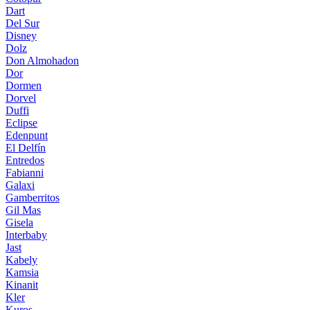
Dart
Del Sur
Disney
Dolz
Don Almohadon
Dor
Dormen
Dorvel
Duffi
Eclipse
Edenpunt
El Delfín
Entredos
Fabianni
Galaxi
Gamberritos
Gil Mas
Gisela
Interbaby
Jast
Kabely
Kamsia
Kinanit
Kler
Kuros