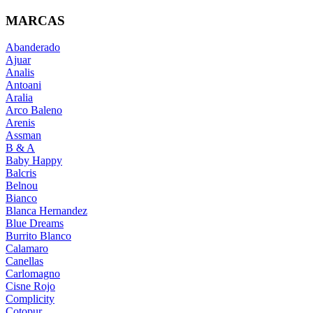
MARCAS
Abanderado
Ajuar
Analis
Antoani
Aralia
Arco Baleno
Arenis
Assman
B & A
Baby Happy
Balcris
Belnou
Bianco
Blanca Hernandez
Blue Dreams
Burrito Blanco
Calamaro
Canellas
Carlomagno
Cisne Rojo
Complicity
Cotopur