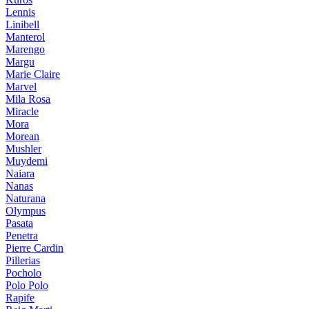
Lennis
Linibell
Manterol
Marengo
Margu
Marie Claire
Marvel
Mila Rosa
Miracle
Mora
Morean
Mushler
Muydemi
Naiara
Nanas
Naturana
Olympus
Pasata
Penetra
Pierre Cardin
Pillerias
Pocholo
Polo Polo
Rapife