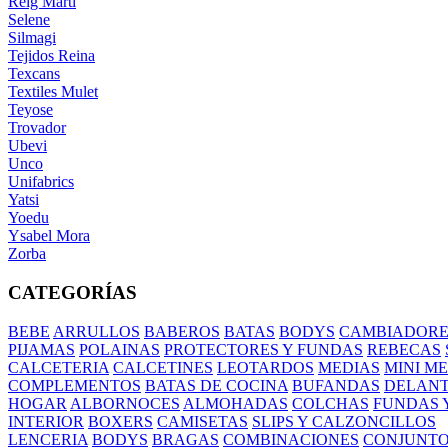
Reig Marti
Selene
Silmagi
Tejidos Reina
Texcans
Textiles Mulet
Teyose
Trovador
Ubevi
Unco
Unifabrics
Yatsi
Yoedu
Ysabel Mora
Zorba
CATEGORÍAS
BEBE
ARRULLOS
BABEROS
BATAS
BODYS
CAMBIADORE
PIJAMAS
POLAINAS
PROTECTORES Y FUNDAS
REBECAS
CALCETERIA
CALCETINES
LEOTARDOS
MEDIAS
MINI M
COMPLEMENTOS
BATAS DE COCINA
BUFANDAS
DELANT
HOGAR
ALBORNOCES
ALMOHADAS
COLCHAS
FUNDAS 
INTERIOR
BOXERS
CAMISETAS
SLIPS Y CALZONCILLOS
LENCERIA
BODYS
BRAGAS
COMBINACIONES
CONJUNT