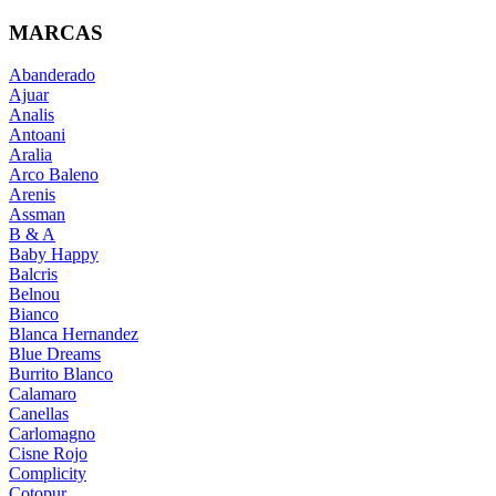
MARCAS
Abanderado
Ajuar
Analis
Antoani
Aralia
Arco Baleno
Arenis
Assman
B & A
Baby Happy
Balcris
Belnou
Bianco
Blanca Hernandez
Blue Dreams
Burrito Blanco
Calamaro
Canellas
Carlomagno
Cisne Rojo
Complicity
Cotopur