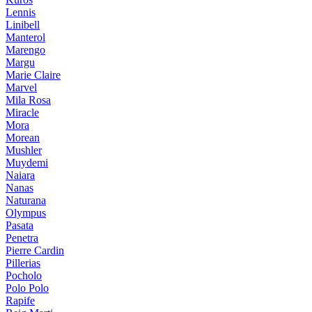
Lennis
Linibell
Manterol
Marengo
Margu
Marie Claire
Marvel
Mila Rosa
Miracle
Mora
Morean
Mushler
Muydemi
Naiara
Nanas
Naturana
Olympus
Pasata
Penetra
Pierre Cardin
Pillerias
Pocholo
Polo Polo
Rapife