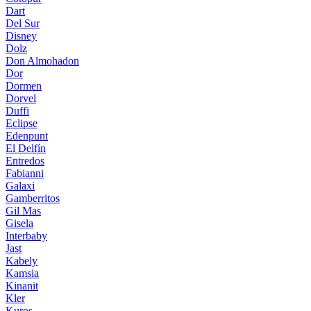
Dart
Del Sur
Disney
Dolz
Don Almohadon
Dor
Dormen
Dorvel
Duffi
Eclipse
Edenpunt
El Delfín
Entredos
Fabianni
Galaxi
Gamberritos
Gil Mas
Gisela
Interbaby
Jast
Kabely
Kamsia
Kinanit
Kler
Kuros