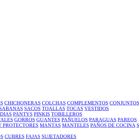
S
CHICHONERAS
COLCHAS
COMPLEMENTOS
CONJUNTO
SABANAS
SACOS
TOALLAS
TOCAS
VESTIDOS
EDIAS
PANTYS
PINKIS
TOBILLEROS
ALES
GORROS
GUANTES
PAÑUELOS
PARAGUAS
PAREOS
Y PROTECTORES
MANTAS
MANTELES
PAÑOS DE COCINA
OS
CUBRES
FAJAS
SUJETADORES