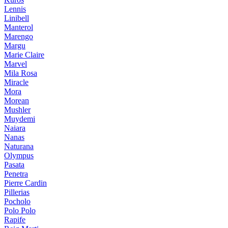
Lennis
Linibell
Manterol
Marengo
Margu
Marie Claire
Marvel
Mila Rosa
Miracle
Mora
Morean
Mushler
Muydemi
Naiara
Nanas
Naturana
Olympus
Pasata
Penetra
Pierre Cardin
Pillerias
Pocholo
Polo Polo
Rapife