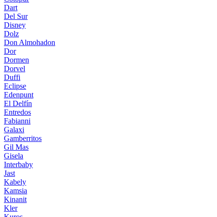
Dart
Del Sur
Disney
Dolz
Don Almohadon
Dor
Dormen
Dorvel
Duffi
Eclipse
Edenpunt
El Delfín
Entredos
Fabianni
Galaxi
Gamberritos
Gil Mas
Gisela
Interbaby
Jast
Kabely
Kamsia
Kinanit
Kler
Kuros