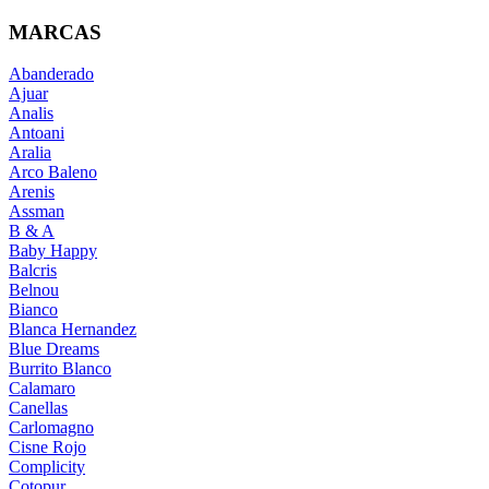
MARCAS
Abanderado
Ajuar
Analis
Antoani
Aralia
Arco Baleno
Arenis
Assman
B & A
Baby Happy
Balcris
Belnou
Bianco
Blanca Hernandez
Blue Dreams
Burrito Blanco
Calamaro
Canellas
Carlomagno
Cisne Rojo
Complicity
Cotopur