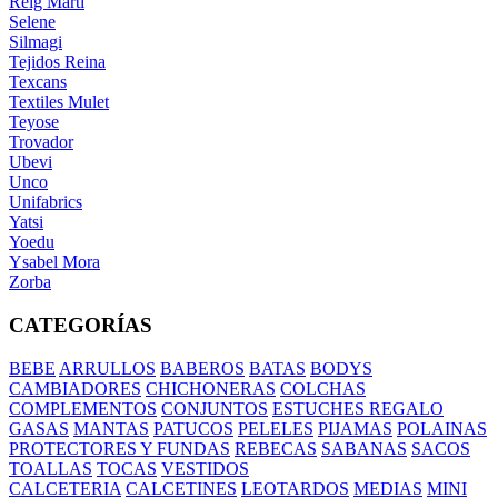
Reig Marti
Selene
Silmagi
Tejidos Reina
Texcans
Textiles Mulet
Teyose
Trovador
Ubevi
Unco
Unifabrics
Yatsi
Yoedu
Ysabel Mora
Zorba
CATEGORÍAS
BEBE
ARRULLOS
BABEROS
BATAS
BODYS
CAMBIADORES
CHICHONERAS
COLCHAS
COMPLEMENTOS
CONJUNTOS
ESTUCHES REGALO
GASAS
MANTAS
PATUCOS
PELELES
PIJAMAS
POLAINAS
PROTECTORES Y FUNDAS
REBECAS
SABANAS
SACOS
TOALLAS
TOCAS
VESTIDOS
CALCETERIA
CALCETINES
LEOTARDOS
MEDIAS
MINI