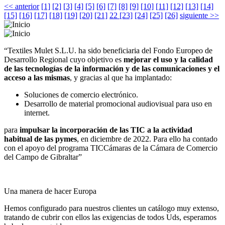
<< anterior
[1]
[2]
[3]
[4]
[5]
[6]
[7]
[8]
[9]
[10]
[11]
[12]
[13]
[14]
[15]
[16]
[17]
[18]
[19]
[20]
[21]
22
[23]
[24]
[25]
[26]
siguiente >>
“Textiles Mulet S.L.U. ha sido beneficiaria del Fondo Europeo de
Desarrollo Regional cuyo objetivo es
mejorar el uso y la calidad
de las tecnologías de la información y de las comunicaciones y el
acceso a las mismas
, y gracias al que ha implantado:
Soluciones de comercio electrónico.
Desarrollo de material promocional audiovisual para uso en
internet.
para
impulsar la incorporación de las TIC a la actividad
habitual de las pymes
, en diciembre de 2022. Para ello ha contado
con el apoyo del programa TICCámaras de la Cámara de Comercio
del Campo de Gibraltar”
Una manera de hacer Europa
Hemos configurado para nuestros clientes un catálogo muy extenso,
tratando de cubrir con ellos las exigencias de todos Uds, esperamos