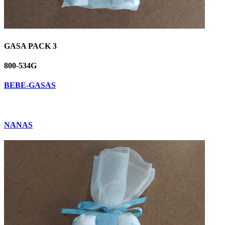
GASA PACK 3
800-534G
BEBE-GASAS
NANAS