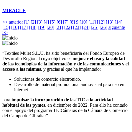
MIRACLE
<< anterior
[1]
[2]
[3]
[4]
[5]
[6]
[7]
[8]
9
[10]
[11]
[12]
[13]
[14]
[15]
[16]
[17]
[18]
[19]
[20]
[21]
[22]
[23]
[24]
[25]
[26]
siguiente
>>
“Textiles Mulet S.L.U. ha sido beneficiaria del Fondo Europeo de
Desarrollo Regional cuyo objetivo es
mejorar el uso y la calidad
de las tecnologías de la información y de las comunicaciones y el
acceso a las mismas
, y gracias al que ha implantado:
Soluciones de comercio electrónico.
Desarrollo de material promocional audiovisual para uso en
internet.
para
impulsar la incorporación de las TIC a la actividad
habitual de las pymes
, en diciembre de 2022. Para ello ha contado
con el apoyo del programa TICCámaras de la Cámara de Comercio
del Campo de Gibraltar”