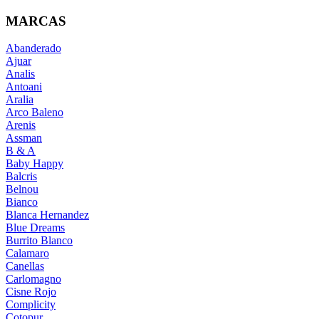
MARCAS
Abanderado
Ajuar
Analis
Antoani
Aralia
Arco Baleno
Arenis
Assman
B & A
Baby Happy
Balcris
Belnou
Bianco
Blanca Hernandez
Blue Dreams
Burrito Blanco
Calamaro
Canellas
Carlomagno
Cisne Rojo
Complicity
Cotopur