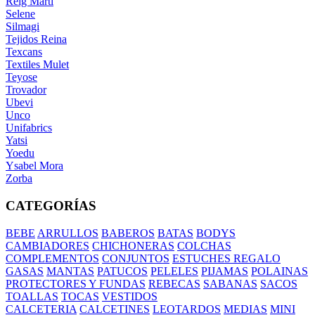
Reig Marti
Selene
Silmagi
Tejidos Reina
Texcans
Textiles Mulet
Teyose
Trovador
Ubevi
Unco
Unifabrics
Yatsi
Yoedu
Ysabel Mora
Zorba
CATEGORÍAS
BEBE
ARRULLOS
BABEROS
BATAS
BODYS
CAMBIADORES
CHICHONERAS
COLCHAS
COMPLEMENTOS
CONJUNTOS
ESTUCHES REGALO
GASAS
MANTAS
PATUCOS
PELELES
PIJAMAS
POLAINAS
PROTECTORES Y FUNDAS
REBECAS
SABANAS
SACOS
TOALLAS
TOCAS
VESTIDOS
CALCETERIA
CALCETINES
LEOTARDOS
MEDIAS
MINI