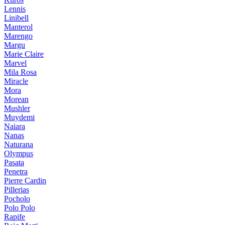
Lennis
Linibell
Manterol
Marengo
Margu
Marie Claire
Marvel
Mila Rosa
Miracle
Mora
Morean
Mushler
Muydemi
Naiara
Nanas
Naturana
Olympus
Pasata
Penetra
Pierre Cardin
Pillerias
Pocholo
Polo Polo
Rapife