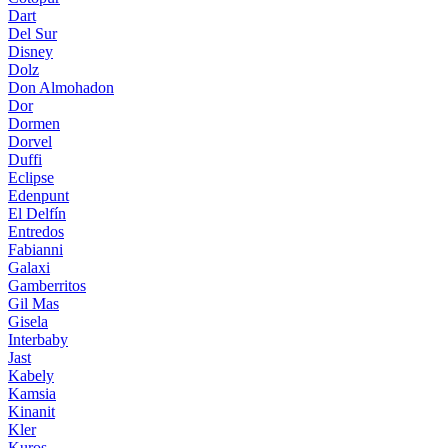
Dart
Del Sur
Disney
Dolz
Don Almohadon
Dor
Dormen
Dorvel
Duffi
Eclipse
Edenpunt
El Delfín
Entredos
Fabianni
Galaxi
Gamberritos
Gil Mas
Gisela
Interbaby
Jast
Kabely
Kamsia
Kinanit
Kler
Kuros