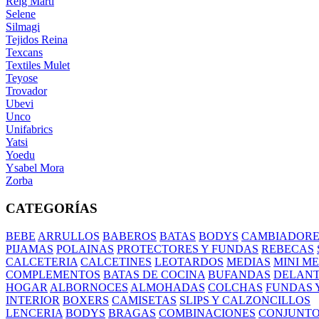
Reig Marti
Selene
Silmagi
Tejidos Reina
Texcans
Textiles Mulet
Teyose
Trovador
Ubevi
Unco
Unifabrics
Yatsi
Yoedu
Ysabel Mora
Zorba
CATEGORÍAS
BEBE
ARRULLOS
BABEROS
BATAS
BODYS
CAMBIADORE
PIJAMAS
POLAINAS
PROTECTORES Y FUNDAS
REBECAS
CALCETERIA
CALCETINES
LEOTARDOS
MEDIAS
MINI M
COMPLEMENTOS
BATAS DE COCINA
BUFANDAS
DELANT
HOGAR
ALBORNOCES
ALMOHADAS
COLCHAS
FUNDAS 
INTERIOR
BOXERS
CAMISETAS
SLIPS Y CALZONCILLOS
LENCERIA
BODYS
BRAGAS
COMBINACIONES
CONJUNT