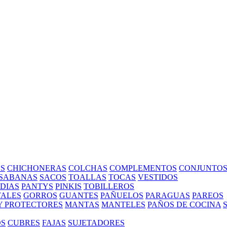
S
CHICHONERAS
COLCHAS
COMPLEMENTOS
CONJUNTO
SABANAS
SACOS
TOALLAS
TOCAS
VESTIDOS
EDIAS
PANTYS
PINKIS
TOBILLEROS
ALES
GORROS
GUANTES
PAÑUELOS
PARAGUAS
PAREOS
Y PROTECTORES
MANTAS
MANTELES
PAÑOS DE COCINA
OS
CUBRES
FAJAS
SUJETADORES