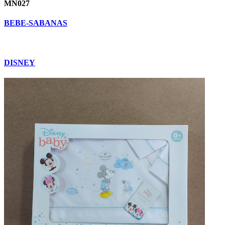
MN027
BEBE-SABANAS
DISNEY