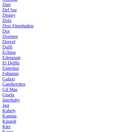
Dart
Del Sur
Disney
Dolz
Don Almohadon
Dor
Dormen
Dorvel
Duffi
Eclipse
Edenpunt
El Delfín
Entredos
Fabianni
Galaxi
Gamberritos
Gil Mas
Gisela
Interbaby
Jast
Kabely
Kamsia
Kinanit
Kler
Kuros