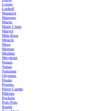
Lennis
Linibell
Manterol
Marengo
Margu
Marie Claire
Marvel
Mila Rosa
Miracle
Mora
Morean
Mushler
Muydemi
Naiara
Nanas
Naturana
Olympus
Pasata
Penetra
Pierre Cardin
Pillerias
Pocholo
Polo Polo
Rapife