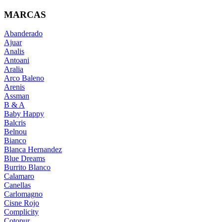
MARCAS
Abanderado
Ajuar
Analis
Antoani
Aralia
Arco Baleno
Arenis
Assman
B & A
Baby Happy
Balcris
Belnou
Bianco
Blanca Hernandez
Blue Dreams
Burrito Blanco
Calamaro
Canellas
Carlomagno
Cisne Rojo
Complicity
Cotopur